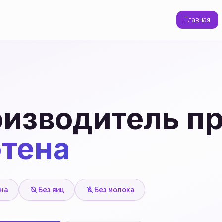
Главная
изводитель п
тена
ена
Без яиц
Без молока