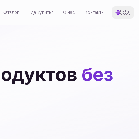
🇷🇺
Каталог
Где купить?
О нас
Контакты
родуктов
без