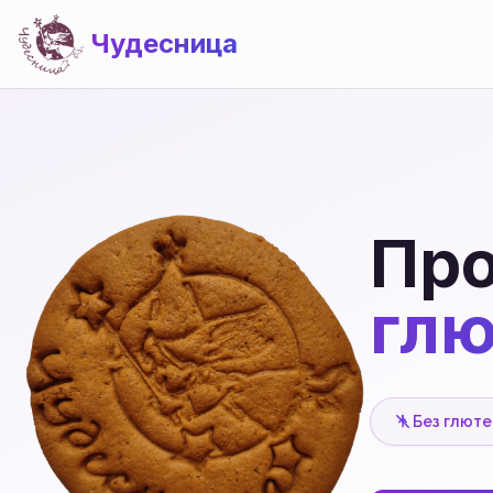
Чудесница
Про
глю
Без глют